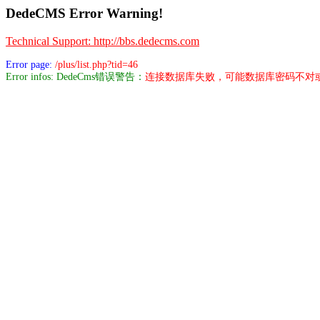
DedeCMS Error Warning!
Technical Support: http://bbs.dedecms.com
Error page:
/plus/list.php?tid=46
Error infos: DedeCms错误警告：
连接数据库失败，可能数据库密码不对