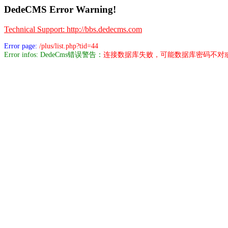
DedeCMS Error Warning!
Technical Support: http://bbs.dedecms.com
Error page:
/plus/list.php?tid=44
Error infos: DedeCms错误警告：
连接数据库失败，可能数据库密码不对