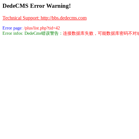
DedeCMS Error Warning!
Technical Support: http://bbs.dedecms.com
Error page:
/plus/list.php?tid=42
Error infos: DedeCms错误警告：
连接数据库失败，可能数据库密码不对