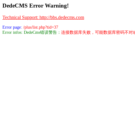
DedeCMS Error Warning!
Technical Support: http://bbs.dedecms.com
Error page:
/plus/list.php?tid=37
Error infos: DedeCms错误警告：
连接数据库失败，可能数据库密码不对