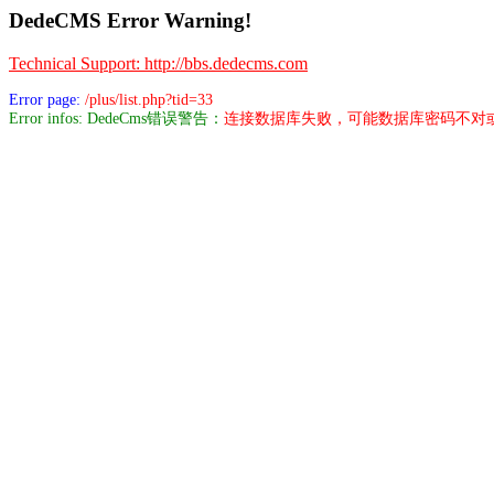
DedeCMS Error Warning!
Technical Support: http://bbs.dedecms.com
Error page:
/plus/list.php?tid=33
Error infos: DedeCms错误警告：
连接数据库失败，可能数据库密码不对