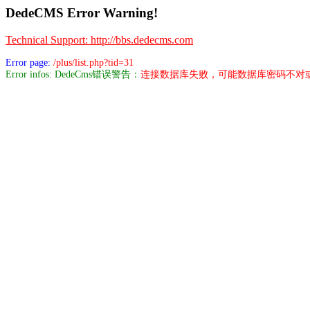
DedeCMS Error Warning!
Technical Support: http://bbs.dedecms.com
Error page:
/plus/list.php?tid=31
Error infos: DedeCms错误警告：
连接数据库失败，可能数据库密码不对