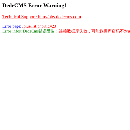
DedeCMS Error Warning!
Technical Support: http://bbs.dedecms.com
Error page:
/plus/list.php?tid=23
Error infos: DedeCms错误警告：
连接数据库失败，可能数据库密码不对